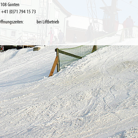
9108 Gonten
 +41 (0)71 794 15 73
Öffnungszeiten: bei Liftbetrieb