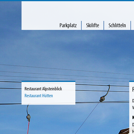
Parkplatz
Skilifte
Schlitteln
Restaurant Alpsteinblick
Restaurant Hütten
D
V
D
H