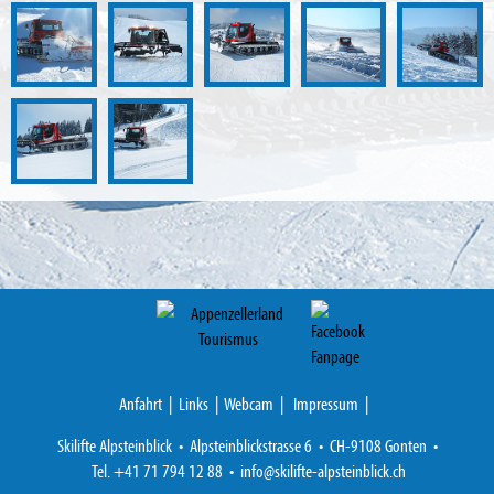
Anfahrt
|
Links
|
Webcam
|
Impressum
|
Skilifte Alpsteinblick • Alpsteinblickstrasse 6 • CH-9108 Gonten •
Tel. +41 71 794 12 88 •
info@
skilifte-alpsteinblick.ch