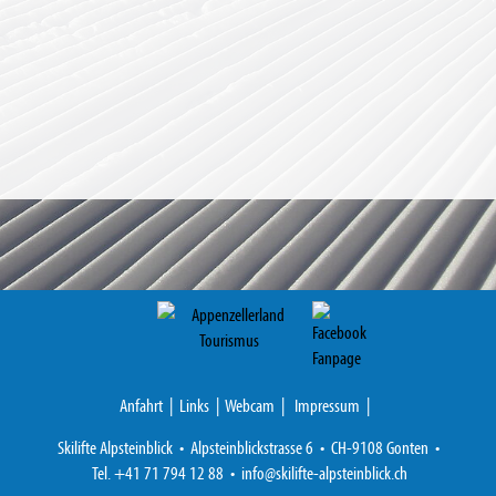
Anfahrt
|
Links
|
Webcam
|
Impressum
|
Skilifte Alpsteinblick • Alpsteinblickstrasse 6 • CH-9108 Gonten •
Tel. +41 71 794 12 88 •
info@
skilifte-alpsteinblick.ch